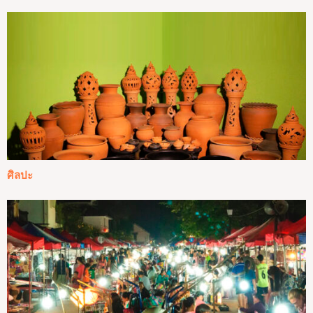
ศิลปะ