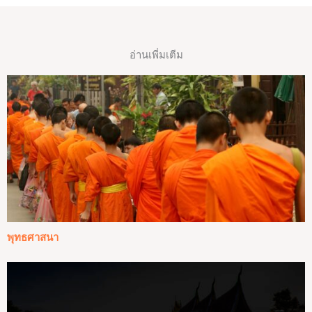
อ่านเพี่มเตีม
พุทธศาสนา