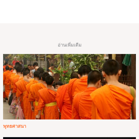
อ่านเพี่มเตีม
พุทธศาสนา