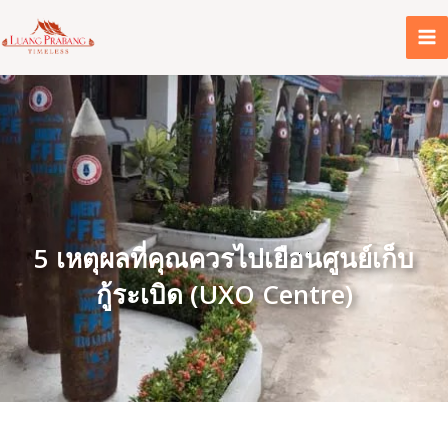
Skip
to
content
5 เหตุผลที่คุณควรไปเยือนศูนย์เก็บ
กู้ระเบิด (UXO Centre)