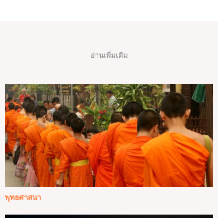
อ่านเพี่มเตีม
พุทธศาสนา