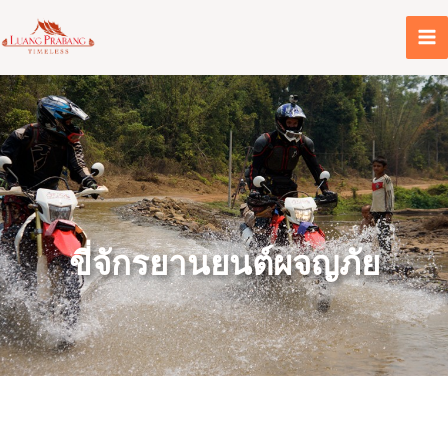
Skip
to
content
ขี่จักรยานยนต์ผจญภัย