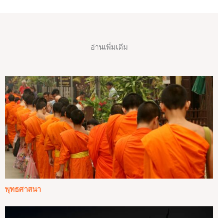
อ่านเพี่มเตีม
พุทธศาสนา