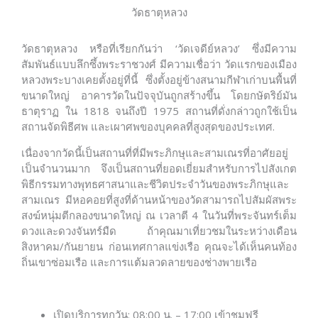
วัดธาตุหลวง
วัดธาตุหลวง หรือที่เรียกกันว่า ‘วัดเจดีย์หลวง’ ซึ่งมีความ
สัมพันธ์แบบลึกซึ้งพระราชวงศ์ มีความเชื่อว่า วัดแรกของเมือง
หลวงพระบางเคยตั้งอยู่ที่นี้ ซึ่งตั้งอยู่ข้างสนามกีฬาเก่าบนพื้นที่
ขนาดใหญ่ อาคารวัดในปัจจุบันถูกสร้างขึ้น โดยกษัตริย์มัน
ธาตุราฏ ใน 1818 จนถึงปี 1975 สถานที่ดั่งกล่าวถูกใช้เป็น
สถานจัดพิธีศพ และเผาศพของบุคคลที่สูงสุดของประเทศ.
เนื่องจากวัดนี้เป็นสถานที่ที่มีพระภิกษุและสามเณรที่อาศัยอยู่
เป็นจำนวนมาก จึงเป็นสถานที่ยอดเยี่ยมสำหรับการไปสังเกต
พิธีกรรมทางพุทธศาสนาและชีวิตประจำวันของพระภิกษุและ
สามเณร มีหอคอยที่สูงที่ด้านหน้าของวัดสามารถไปสัมผัสพระ
สงฆ์หนุ่มตีกลองขนาดใหญ่ ณ เวลาตี 4 ในวันที่พระจันทร์เต็ม
ดวงและดวงจันทร์มืด ถ้าคุณมาเที่ยวชมในระหว่างเดือน
สิงหาคม/กันยายน ก่อนเทศกาลแข่งเรือ คุณจะได้เห็นคนท้อง
ถิ่นเขาซ่อมเรือ และการแต้มลวดลายของช่างพายเรือ
เปิดบริการทุกวัน: 08:00 น. – 17:00 เข้าชมฟรี