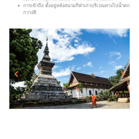
การเข้าถึง: ตั้งอยู่หลังสนามกีฬาเก่าบริเวณทางไปน้ำตก
กวางสี.