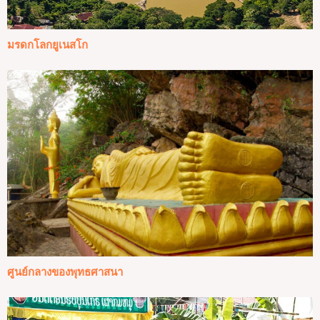
มรดกโลกยูเนสโก
ศูนย์กลางของพุทธศาสนา