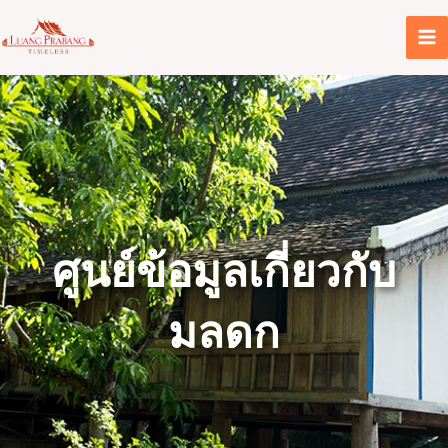
Skip
to
content
ศูนย์ข้อมูลเกี่ยวกับ
มลดก