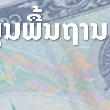
ມູນພື້ນຖານ