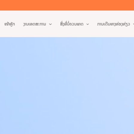
ໜ້າຫຼັກ
ງານເທດສະການ
ສິ່ງທີ່ບໍ່ຄວນພາດ
ການເດີນທາງທ່ອງທ່ຽວ