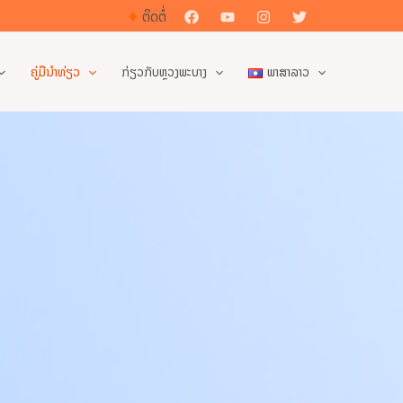
♦
ຄົ້ນຫາ
ຕິດຕໍ່
ຄູ່ມືນຳທ່ຽວ
ກ່ຽວກັບຫຼວງພະບາງ
ພາສາລາວ