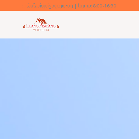
ຂ້າມ
: : ເວັບໄຊທ່ອງທ່ຽວຫຼວງພະບາງ | ໂມງການ: 8:00-16:30
ໄປ
ທີ່
ເນື້ອຫາ