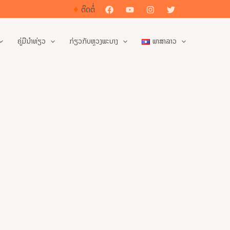
♦
ຄົ້ນຫາ
ຕິດຕໍ່
ຄູ່ມືນຳທ່ຽວ
ກ່ຽວກັບຫຼວງພະບາງ
ພາສາລາວ