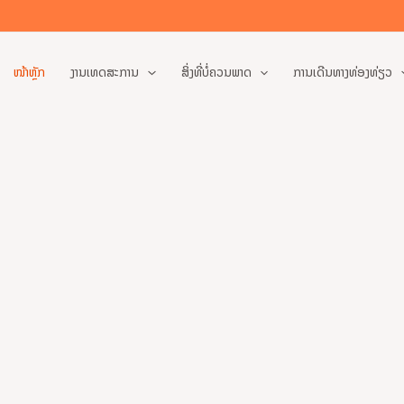
ໜ້າຫຼັກ
ງານເທດສະການ
ສິ່ງທີ່ບໍ່ຄວນພາດ
ການເດີນທາງທ່ອງທ່ຽວ