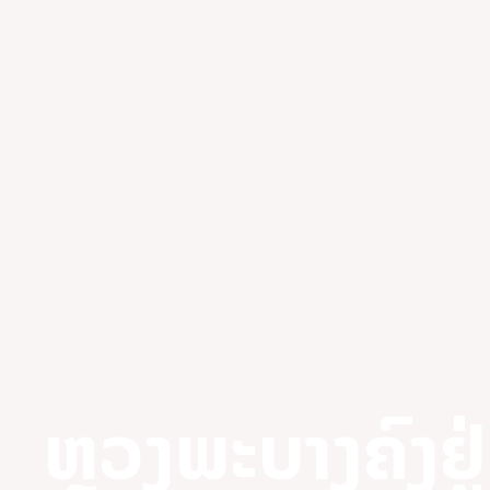
ຫຼວງພະບາງຄົງຢ