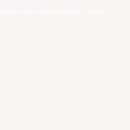
ຈໍາທີ່ຈະປາຖະໜາ ທ່ານຢູ່ໃນສະຖານທີ່ທີ່ເໝາະສົມ. ວາງແຜນໄປ