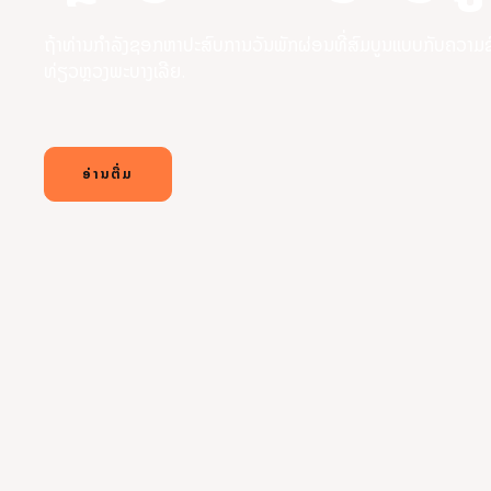
ຖ້າທ່ານກໍາລັງຊອກຫາປະສົບການວັນພັກຜ່ອນທີ່ສົມບູນແບບກັບຄວາມຊົງ
ທ່ຽວຫຼວງພະບາງເລີຍ.
ອ່ານຕື່ມ