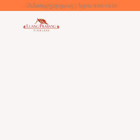
ຂ້າມ
: : ເວັບໄຊທ່ອງທ່ຽວຫຼວງພະບາງ | ໂມງການ: 8:00-16:30
ໄປ
ທີ່
ເນື້ອຫາ