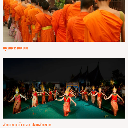
ພຸດທະສາສະໜາ
ວັດທະນະທຳ ແລະ ປະຫວັດສາດ