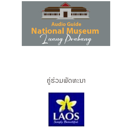
ຄູ່ຮ່ວມພັດທະນາ