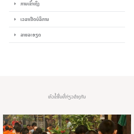
ການເຂົ້າເຖິງ
ເວລາເປີດບໍລິການ
ລາຍລະອຽດ
ຫົວຂໍ້ອື່ນທີ່ກ່ຽວຂ້ອງກັນ