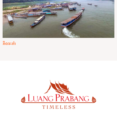
ກິດຈະກໍາ