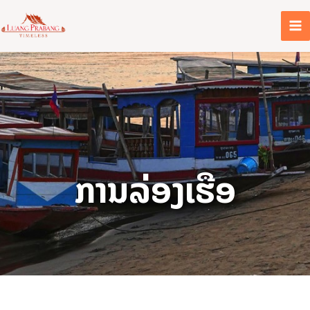
ຂ້າມ
ໄປ
ທີ່
ເນື້ອຫາ
ການລ່ອງເຮືອ