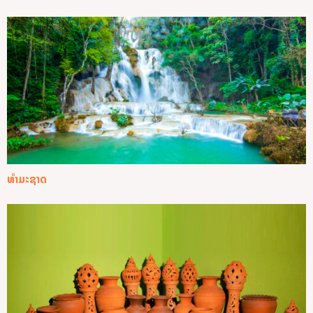
ທໍາມະຊາດ