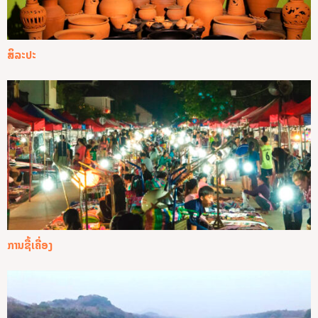
ສິລະປະ
ການຊື້ເຄື່ອງ