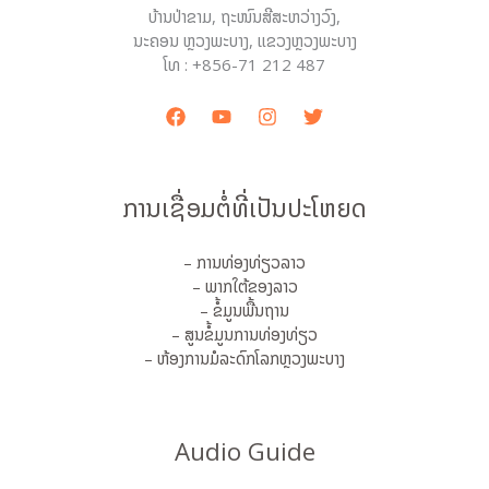
ບ້ານປ່າຂາມ, ຖະໜົນສີສະຫວ່າງວົງ,
ນະຄອນ ຫຼວງພະບາງ, ແຂວງຫຼວງພະບາງ
ໂທ : +856-71 212 487
ການເຊື່ອມຕໍ່ທີ່ເປັນປະໂຫຍດ
– ການທ່ອງທ່ຽວລາວ
– ພາກໃຕ້ຂອງລາວ
– ຂໍ້ມູນພື້ນຖານ
– ສູນຂໍ້ມູນການທ່ອງທ່ຽວ
– ຫ້ອງການມໍລະດົກໂລກຫຼວງພະບາງ
Audio Guide