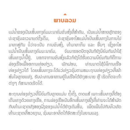
ພາບລວມ
ແມ່ນໍ້າຂອງເປັນເສັ້ນທາງຄົມມະນາຄົມຂົນສົ່ງທີ່ສໍາຄັນ, ເປັນແມ່ນໍ້າສາຍຫຼັກຂອງ
ປະຊາຊົນລາວມາແຕ່ດັ້ງເດີມ, ປະຊາຊົນອາໄສແມ່ນໍ້າເປັນເສັ້ນທາງໃນການໄປ
ມາຫາສູ່ກັນ ບໍ່ວ່າຈະເປັນ ການຂົນສົ່ງ, ທໍາມາຫາກິນ ແລະ ອື່ນໆ ເຊິ່ງອາໄສ
ແມ່ນໍ້າເປັນເສັ້ນທາງຄົມມະນາຄົມ, ຈົນມາຮອດປັດຈຸບັນກໍຍັງນິຍົມກັນນໍາໃຊ້
ເສັ້ນທາງນໍ້ານີ້ຢູ່, ນອກຈາການຂົນສົ່ງແລ້ວກໍຍັງໄດ້ຮັັບຄວາມນິຍົມກັນກໍຄືການ
ລ່ອງເຮືອເພື່ອອການທ່ອທ່ຽວ, ພັກຜ່ອນ, ທ່ານມາດໃຊ້ບໍລິການເຮືອ
ທ່ອງທ່ຽວໄດ້ ໂດຍເສັ້ນທາງຈະໄດ້ແວ່ທ່ຽວຊົມຕາມສມະຖານທ່ອງທ່ຽວທີ່ໜ້າ
ສົນໃຈຫຼາຍແຫ່ງ, ຮັບປະທານອາຫານຢູ່ໃນເຮືອໄດ້ຢ່າງສະບາຍ ຫຼື ເຮັດກິດຈະກໍາ
ຕ່າງໆ ກໍສາມາດເຮັດໄດ້.
ສະຖານທ່ອງທ່ຽວທີ່ນິຍົມກັນຫຼາຍແມ່ນ ຖໍ້າຕິ່ງ, ຕາດແສ້ ເພາະເສັ້ນທາງທີ່ຕ້ອງ
ເດີນທາງດ້ວຍທາງເຮືອ, ການລ່ອງເຮືອເປັນອີກເສັ້ນທາງໜຶ່ງທີ່ທ່ານຈະໄດ້ສໍາຜັດ
ກັບທໍາມະຊາດທັງສອງຝັ່ງຂອງແມ່ນໍ້າໄດ້ຢ່າງເຕັມອີ່ມ, ເພີດເພີນໄປກັບທິວທັດ
ທໍາມະຊາດທີ່ສວຍງາມ, ຊົມພະອາທິດໃກ້ອັດສະດົງໃນຍາມແລງ.