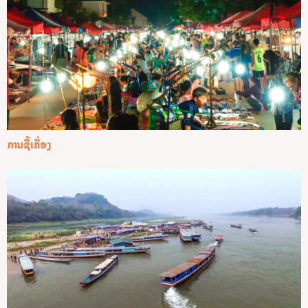
ການຊື້ເຄື່ອງ