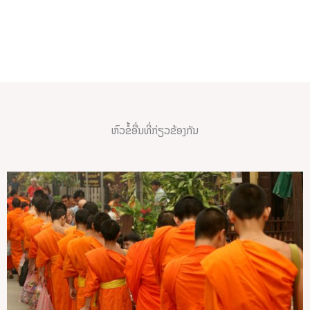
ສຽງ
ຫົວຂໍ້ອື່ນທີ່ກ່ຽວຂ້ອງກັນ