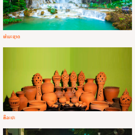
ທໍາມະຊາດ
ສິລະປະ