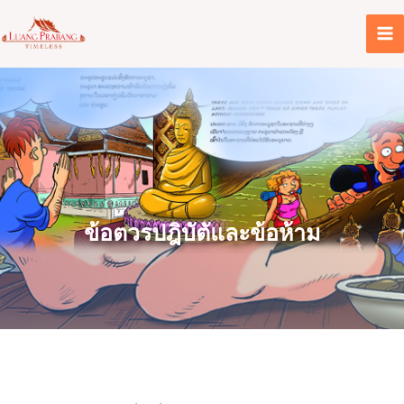
Skip
to
content
ข้อตวรปฎิบัตัและข้อห้าม