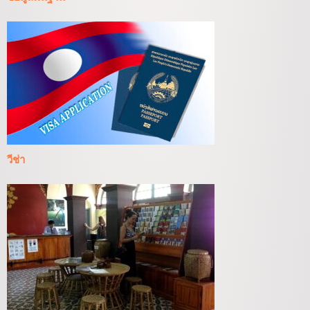
วีช่า