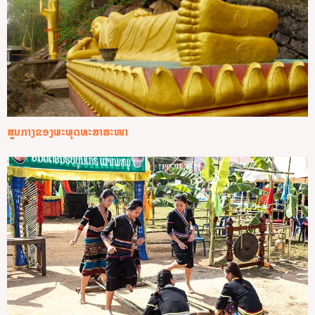
ສູນກາງຂອງພະພຸດທະສາສະໜາ