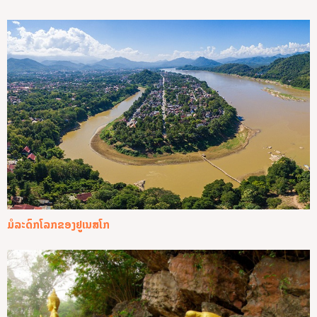
ມໍລະດົກໂລກຂອງຢູເນສໂກ