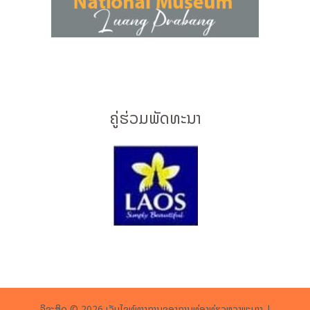
ຄູ່ຮ່ວມພັດທະນາ
ລິຂະສິດ © 2026 ເວັບໄຊທ໌ທາງການຂອງການທ່ອງທ່ຽວຫຼວງພະບາງ |