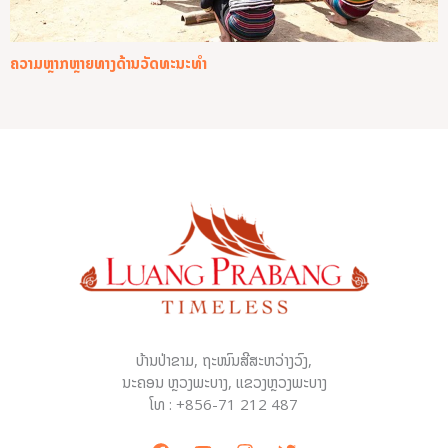
ຄວາມຫຼາກຫຼາຍທາງດ້ານວັດທະນະທຳ
ບ້ານປ່າຂາມ, ຖະໜົນສີສະຫວ່າງວົງ,
ນະຄອນ ຫຼວງພະບາງ, ແຂວງຫຼວງພະບາງ
ໂທ : +856-71 212 487