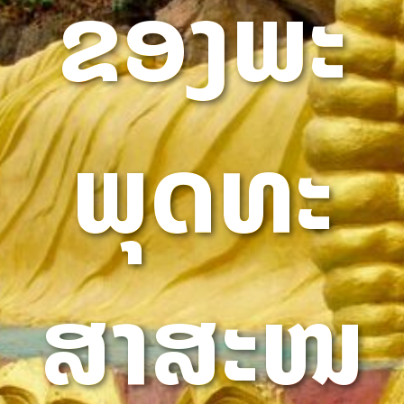
ຂອງພະ
ພຸດທະ
ສາສະໜ