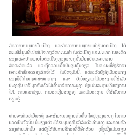
ວັດວາອາຮາມພາຍໃນເມືອງ ແລະວັດວາອາຮາມຫຼາຍແຫ່ງຢູ່ນອກເມືອງ ໄດ້
ສະເໜີຂໍ້ມູນທີ່ໜ້າສົນໃຈທາງວັດທະນະທຳ ໃນຕົວເມືອງ ແລະປະເທດ ໃນອະດີດ
ຂອງແຕ່ລະບ້ານພາຍໃນຕົວເມືອງຫຼວງພະບາງນັ້ນມີມາເປັນເວລາຫລາຍ
ສັດຕະວັດແລ້ວ ແລະຖືກລວມເຂົ້າເປັນຊຸມຊົນດຽວ ໃນຂະນະທີ່ຍັງຮັກສາ
ເອກະລັກພິເສດຂອງເຂົາເຈົ້າໄວ້. ໃນປັດຈຸບັນນີ້, ແຕ່ລະວັດຍັງຄົງເປັນສູນກາງ
ຂອງພິທີກຳທາງສາສະໜາຕ່າງໆ ແລະ ຍັງບໍ່ພຽງແຕ່ເປັນສະຖານທີ່ສຳລັບ
ປະຊາຊົນ ຫລື ບຸກຄົນທົ່ວໄປເຂົ້າມາສັກກາລະບູຊາ. ຍັງແມ່ນສະຖານທີ່ແຫ່ງການ
ໃຫ້, ການແລກປ່ຽນ, ການສະເຫຼີມສະຫຼອງ ແລະເປັນສະຖານ ທີ່ສຳລັບການ
ຮຽນຮູ້.
ທ່ານຈະເຫັນວ່າມີພະສົງ ແລະສຳມະເນນຫຼາຍຄົນທີ່ອາໄສຢູ່ຫຼວງພະບາງ ໃນການ
ບວດເປັນຈົວນັ້ນ ບໍ່ພຽງແຕ່ຈະໄດ້ຮັບບຸນກູສົນສຳລັບຕົວທ່ານເອງ ແລະຄອບຄົວ
ຂອງທ່ານເທົ່ານັ້ນ ແຕ່ຍັງໄດ້ຮັບການສຶກສາທີ່ດີອີກດ້ວຍ. (ສິ່ງໜຶ່ງແມ່ນຮຽນ