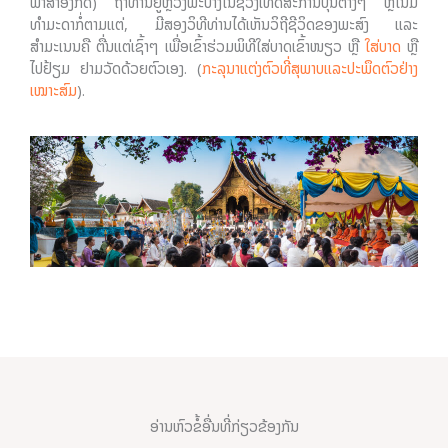
ພາສາອັງກິດ) ຖ້າທ່ານຢູ່ຫຼວງພະບາງໃນຊ່ວງເທດສະການບຸນຕ່າງໆ ຫຼືໃນມື້
ທຳມະດາກໍ່ຕາມແຕ່, ມີສອງວິທີທ່ານໄດ້ເຫັນວິຖີຊີວິດຂອງພະສົງ ແລະ
ສຳມະເນນຄື ຕື່ນແຕ່ເຊົ້າໆ ເພື່ອເຂົ້າຮ່ວມພິທີໃສ່ບາດເຂົ້າໜຽວ ຫຼື
ໃສ່ບາດ
ຫຼື
ໄປຢ້ຽມ ຢາມວັດດ້ວຍຕົວເອງ. (
ກະລຸນາແຕ່ງຕົວທີ່ສຸພາບແລະປະພຶດຕົວຢ່າງ
ເໝາະສົມ
).
ອ່ານຫົວຂໍ້ອື່ນທີ່ກ່ຽວຂ້ອງກັນ