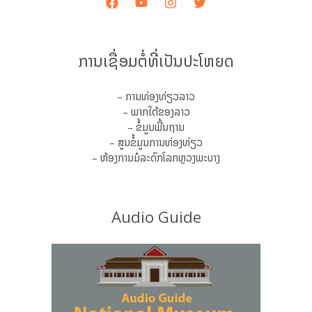
ການເຊື່ອມຕໍ່ທີ່ເປັນປະໂຫຍດ
– ການທ່ອງທ່ຽວລາວ
– ພາກໃຕ້ຂອງລາວ
– ຂໍ້ມູນພື້ນຖານ
– ສູນຂໍ້ມູນການທ່ອງທ່ຽວ
– ຫ້ອງການມໍລະດົກໂລກຫຼວງພະບາງ
Audio Guide