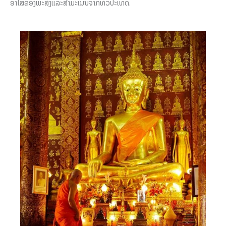
ອາໄສຂອງພະສົງແລະສຳມະເນນຈາກທົ່ວປະເທດ.