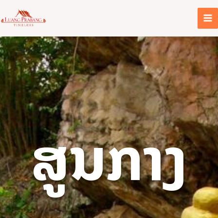
ຂ້າມ
ໄປ
ທີ່
ເນື້ອຫາ
ສູນກາງ