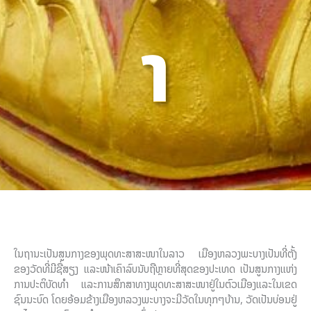
າ
ໃນຖານະເປັນສູນກາງຂອງພຸດທະສາສະໜາໃນລາວ ເມືອງຫລວງພະບາງເປັນທີ່ຕັ້ງ
ຂອງວັດທີ່ມີຊື່ສຽງ ແລະໜ້າເຄົາລົບນັບຖືຫຼາຍທີ່ສຸດຂອງປະເທດ ເປັນສູນກາງແຫ່ງ
ການປະຕິບັດທຳ ແລະການສຶກສາທາງພຸດທະສາສະໜາຢູ່ໃນຕົວເມືອງແລະໃນເຂດ
ຊົນນະບົດ ໂດຍອ້ອມຂ້າງເມືອງຫລວງພະບາງຈະມີວັດໃນທຸກໆບ້ານ, ວັດເປັນບ່ອນຢູ່