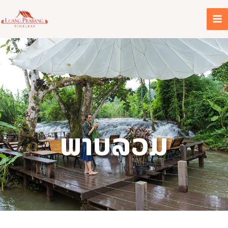
ຂ້າມ
ໄປ
ທີ່
ເນື້ອຫາ
ພາບລວມ