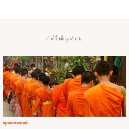
ຫົວຂໍ້ອື່ນທີ່ກ່ຽວຂ້ອງກັນ
ພຸດທະສາສະໜາ