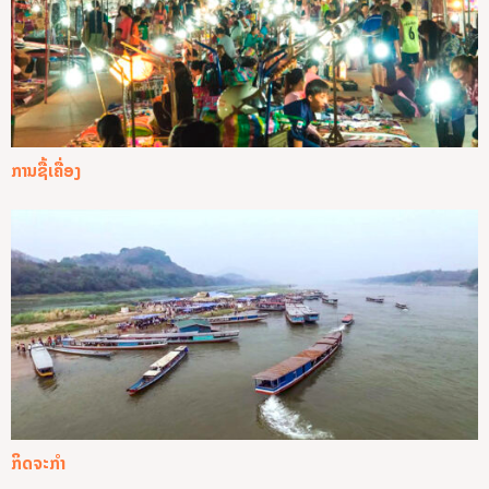
ການຊື້ເຄື່ອງ
ກິດຈະກໍາ