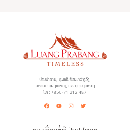
ບ້ານປ່າຂາມ, ຖະໜົນສີສະຫວ່າງວົງ,
ນະຄອນ ຫຼວງພະບາງ, ແຂວງຫຼວງພະບາງ
ໂທ : +856-71 212 487