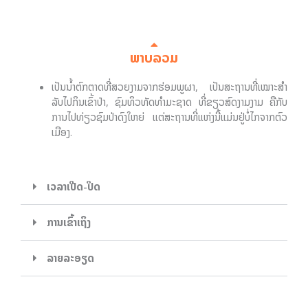
ພາບລວມ
ເປັນນໍ້າຕົກຕາດທີ່ສວຍງາມຈາກຮ່ອມພູຜາ, ເປັນສະຖານທີ່ເໝາະສໍາ
ລັບໄປກິນເຂົ້າປ່າ, ຊົມທິວທັດທໍາມະຊາດ ທີ່ຂຽວສົດງາມງາມ ຄືກັບ
ການໄປທ່ຽວຊົມປ່າດົງໃຫຍ່ ແຕ່ສະຖານທີ່ແຫ່ງນີ້ແມ່ນຢູ່ບໍ່ໄກຈາກຕົວ
ເມືອງ.
ເວລາເປີດ-ປິດ
ການເຂົ້າເຖິງ
ລາຍລະອຽດ