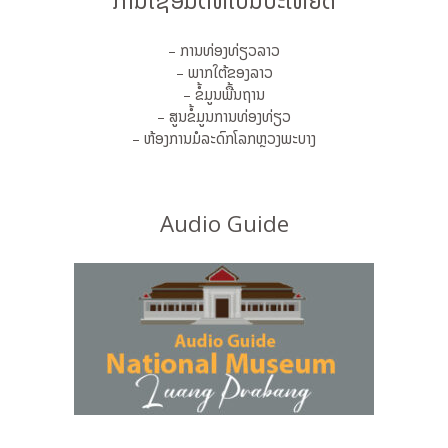
ການເຊື່ອມຕໍ່ທີ່ເປັນປະໂຫຍດ
– ການທ່ອງທ່ຽວລາວ
– ພາກໃຕ້ຂອງລາວ
– ຂໍ້ມູນພື້ນຖານ
– ສູນຂໍ້ມູນການທ່ອງທ່ຽວ
– ຫ້ອງການມໍລະດົກໂລກຫຼວງພະບາງ
Audio Guide