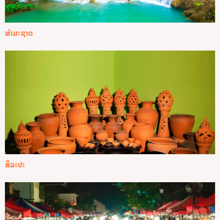
ທໍາມະຊາດ
ສິລະປະ