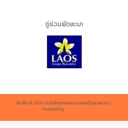
ຄູ່ຮ່ວມພັດທະນາ
ລິຂະສິດ © 2026 ເວັບໄຊທ໌ທາງການຂອງການທ່ອງທ່ຽວຫຼວງພະບາງ |
Powered by
forlao.com