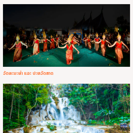
ວັດທະນະທຳ ແລະ ປະຫວັດສາດ