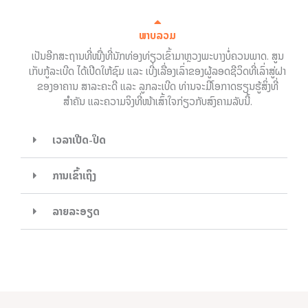
ພາບລວມ
ເປັນອີກສະຖານທີ່ໜື່ງທີ່ນັກທ່ອງທ່ຽວເຂົ້າມາຫຼວງພະບາງບໍ່ຄວນພາດ. ສູນ
ເກັບກູ້ລະເບີດ ໄດ້ເປີດໃຫ້ຊົມ ແລະ ເບີ່ງເລື່ອງເລົ່າຂອງຜູ້ລອດຊີວິດທີ່ເລົ່າສູ່ຝາ
ຂອງອາຄານ ສາລະຄະດີ ແລະ ລູກລະເບີດ ທ່ານຈະມີໂອກາດຮຽນຮູ້ສິ່ງທີ່
ສຳຄັນ ແລະຄວາມຈິງທີ່ໜ້າເສົ້າໃຈກ່ຽວກັບສົງຄາມລັບນີ້.
ເວລາເປີດ-ປິດ
ການເຂົ້າເຖິງ
ລາຍລະອຽດ