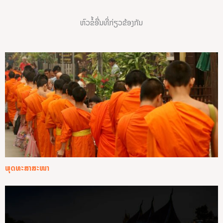
ຫົວຂໍ້ອື່ນທີ່ກ່ຽວຂ້ອງກັນ
ພຸດທະສາສະໜາ