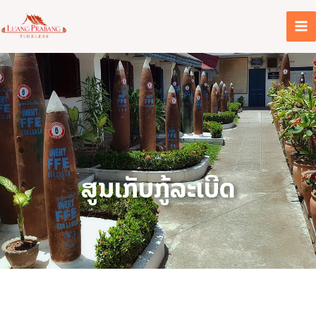
ຂ້າມ
ໄປ
ທີ່
ເນື້ອຫາ
ສູນເກັບກູ້ລະເບີດ