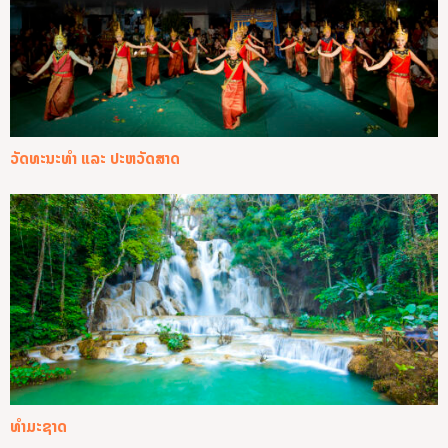
ວັດທະນະທຳ ແລະ ປະຫວັດສາດ
ທໍາມະຊາດ