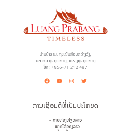
ບ້ານປ່າຂາມ, ຖະໜົນສີສະຫວ່າງວົງ,
ນະຄອນ ຫຼວງພະບາງ, ແຂວງຫຼວງພະບາງ
ໂທ : +856-71 212 487
ການເຊື່ອມຕໍ່ທີ່ເປັນປະໂຫຍດ
– ການທ່ອງທ່ຽວລາວ
– ພາກໃຕ້ຂອງລາວ