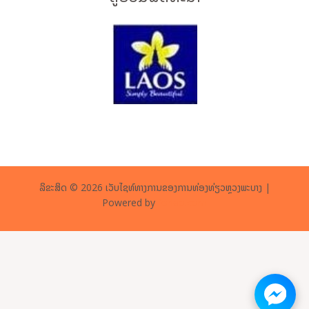
ລິຂະສິດ © 2026 ເວັບໄຊທ໌ທາງການຂອງການທ່ອງທ່ຽວຫຼວງພະບາງ |
Powered by
forlao.com