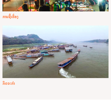
ການຊື້ເຄື່ອງ
ກິດຈະກໍາ