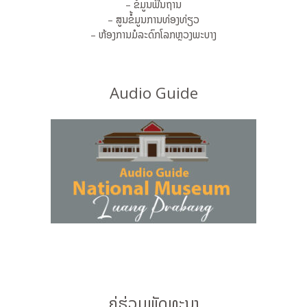
– ຂໍ້ມູນພື້ນຖານ
– ສູນຂໍ້ມູນການທ່ອງທ່ຽວ
– ຫ້ອງການມໍລະດົກໂລກຫຼວງພະບາງ
Audio Guide
ຄູ່ຮ່ວມພັດທະນາ