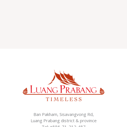
Ban Pakham, Sisavangvong Rd,
Luang Prabang district & province
Tel: +856-71-212-487