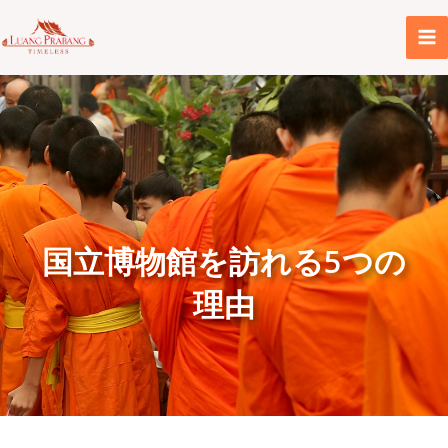
内
容
を
ス
キ
ッ
プ
国立博物館を訪れる5つの
理由