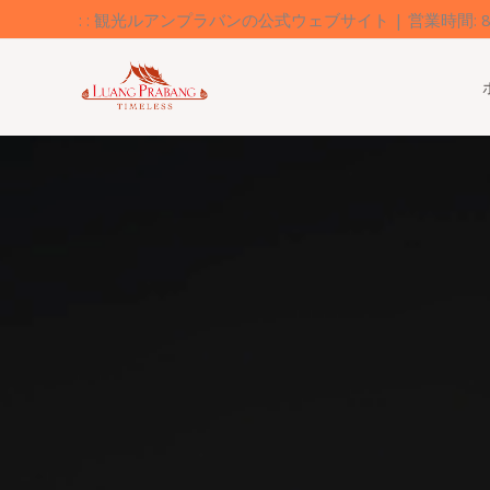
内
: : 観光ルアンプラバンの公式ウェブサイト | 営業時間: 8:0
容
を
ス
キ
ッ
プ