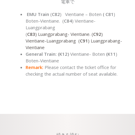
電車で
EMU
Train
(
C82
) Vientiane – Boten
( C81
)
Boten-Vientiane. (
C84
) Vientiane-
Luangprabang
(
C83
) Luangprabang- Vientiane. (
C92
)
Vientiane-Luangprabang (
C91
) Luangprabang-
Vientiane
General Train
: (K12)
Vientiane- Boten
(K11
)
Boten-Vientiane
Remark:
Please contact the ticket office for
checking the actual number of seat available.
続きを読む