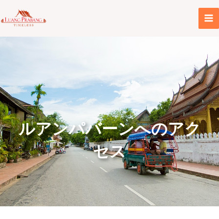
内
容
を
ス
キ
ッ
プ
ルアンパバーンへのアク
セス