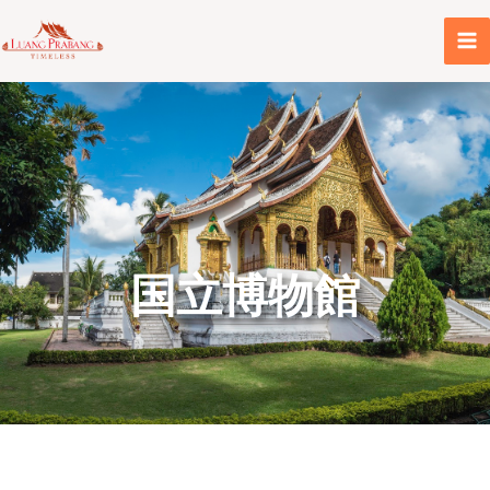
内
容
を
ス
キ
ッ
プ
国立博物館