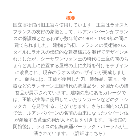
概要
国立博物館は旧王宮を使用しています。王宮はラオスと
フランスの友好の象徴として、ルアンパバーンがフラン
スの保護領となるわずか数年前の1904～1909年の間に
建てられました。 建物は当初、フランスの美術館のス
タイルにラオスの伝統的な建築様式を混ぜてデザインさ
れましたが、シーサワンヴォン王の時代に王座の間のち
ょうど真上に位置する屋根の上に尖塔を付けるデザイン
に改良され、現在のラオス式のデザインが完成しまし
た。 館内には、王族が使用した刀、装飾品、家具、食
器などのランサーン王国時代の調度品や、外国からの贈
答品が展示されています。建物の裏にあるガレージで
は、王族が実際に使用していたリンカーンなどのクラシ
ックカーを見学することができます。さらに園内の入口
では、ルアンパバーンの名前の由来になったパバーン仏
が鎮座する黄金の祠が人々の目を引きます。 博物館の
閉館後は、ラオスの伝統舞踊パーラック・パーラムが上
演されています。（詳細はこちら）