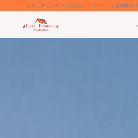
内
: : 観光ルアンプラバンの公式ウェブサイト | 営業時間: 8:0
容
を
ス
キ
ッ
プ