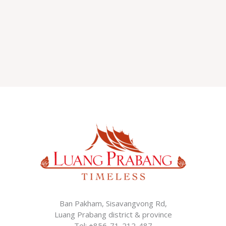
Ban Pakham, Sisavangvong Rd,
Luang Prabang district & province
Tel: +856-71-212-487