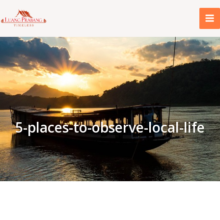
内
容
を
ス
キ
ッ
プ
5-places-to-observe-local-life